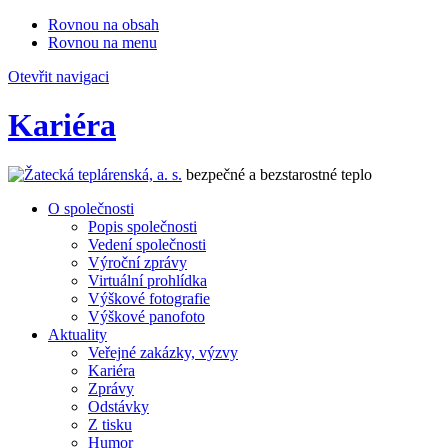
Rovnou na obsah
Rovnou na menu
Otevřit navigaci
Kariéra
bezpečné a bezstarostné teplo
O společnosti
Popis společnosti
Vedení společnosti
Výroční zprávy
Virtuální prohlídka
Výškové fotografie
Výškové panofoto
Aktuality
Veřejné zakázky, výzvy
Kariéra
Zprávy
Odstávky
Z tisku
Humor