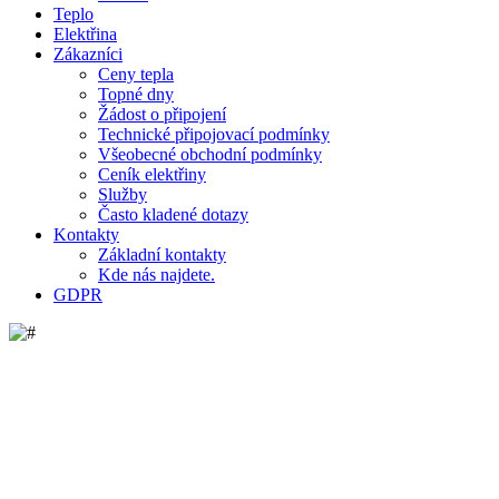
Teplo
Elektřina
Zákazníci
Ceny tepla
Topné dny
Žádost o připojení
Technické připojovací podmínky
Všeobecné obchodní podmínky
Ceník elektřiny
Služby
Často kladené dotazy
Kontakty
Základní kontakty
Kde nás najdete.
GDPR