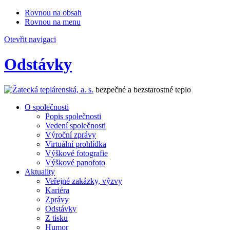
Rovnou na obsah
Rovnou na menu
Otevřit navigaci
Odstávky
bezpečné a bezstarostné teplo
O společnosti
Popis společnosti
Vedení společnosti
Výroční zprávy
Virtuální prohlídka
Výškové fotografie
Výškové panofoto
Aktuality
Veřejné zakázky, výzvy
Kariéra
Zprávy
Odstávky
Z tisku
Humor