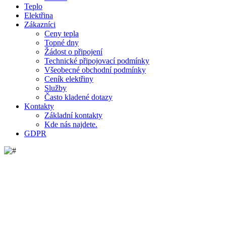
Teplo
Elektřina
Zákazníci
Ceny tepla
Topné dny
Žádost o připojení
Technické připojovací podmínky
Všeobecné obchodní podmínky
Ceník elektřiny
Služby
Často kladené dotazy
Kontakty
Základní kontakty
Kde nás najdete.
GDPR