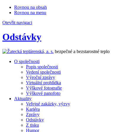
Rovnou na obsah
Rovnou na menu
Otevřit navigaci
Odstávky
bezpečné a bezstarostné teplo
O společnosti
Popis společnosti
Vedení společnosti
Výroční zprávy
Virtuální prohlídka
Výškové fotografie
Výškové panofoto
Aktuality
Veřejné zakázky, výzvy
Kariéra
Zprávy
Odstávky
Z tisku
Humor