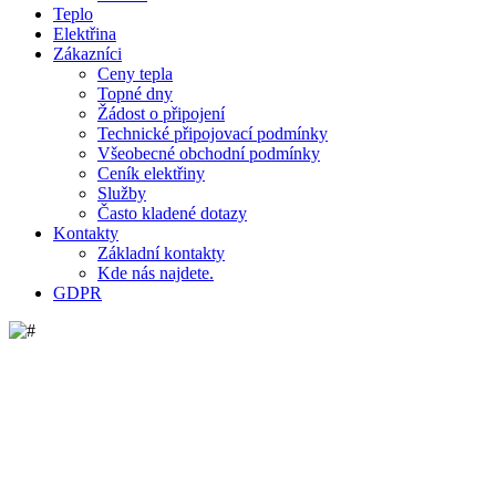
Teplo
Elektřina
Zákazníci
Ceny tepla
Topné dny
Žádost o připojení
Technické připojovací podmínky
Všeobecné obchodní podmínky
Ceník elektřiny
Služby
Často kladené dotazy
Kontakty
Základní kontakty
Kde nás najdete.
GDPR