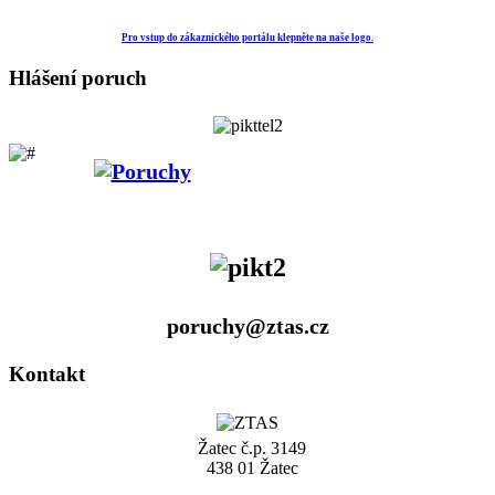
Pro vstup do zákaznického portálu klepněte na naše logo.
Hlášení poruch
poruchy@ztas.cz
Kontakt
Žatec č.p. 3149
438 01 Žatec