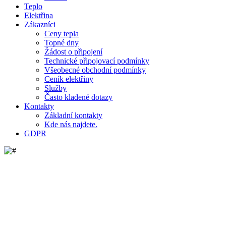
Teplo
Elektřina
Zákazníci
Ceny tepla
Topné dny
Žádost o připojení
Technické připojovací podmínky
Všeobecné obchodní podmínky
Ceník elektřiny
Služby
Často kladené dotazy
Kontakty
Základní kontakty
Kde nás najdete.
GDPR