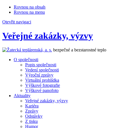
Rovnou na obsah
Rovnou na menu
Otevřit navigaci
Veřejné zakázky, výzvy
bezpečné a bezstarostné teplo
O společnosti
Popis společnosti
Vedení společnosti
Výroční zprávy
Virtuální prohlídka
Výškové fotografie
Výškové panofoto
Aktuality
Veřejné zakázky, výzvy
Kariéra
Zprávy
Odstávky
Z tisku
Humor