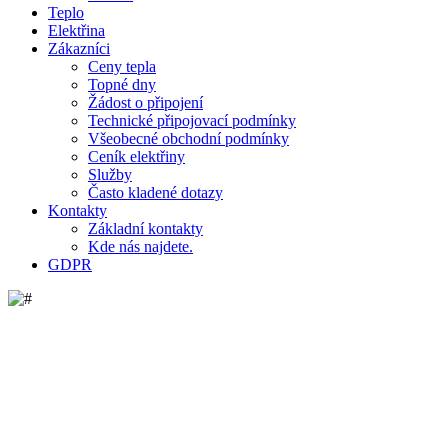
Teplo
Elektřina
Zákazníci
Ceny tepla
Topné dny
Žádost o připojení
Technické připojovací podmínky
Všeobecné obchodní podmínky
Ceník elektřiny
Služby
Často kladené dotazy
Kontakty
Základní kontakty
Kde nás najdete.
GDPR