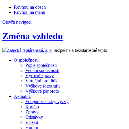
Rovnou na obsah
Rovnou na menu
Otevřit navigaci
Změna vzhledu
bezpečné a bezstarostné teplo
O společnosti
Popis společnosti
Vedení společnosti
Výroční zprávy
Virtuální prohlídka
Výškové fotografie
Výškové panofoto
Aktuality
Veřejné zakázky, výzvy
Kariéra
Zprávy
Odstávky
Z tisku
Humor