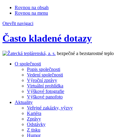
Rovnou na obsah
Rovnou na menu
Otevřit navigaci
Často kladené dotazy
bezpečné a bezstarostné teplo
O společnosti
Popis společnosti
Vedení společnosti
Výroční zprávy
Virtuální prohlídka
Výškové fotografie
Výškové panofoto
Aktuality
Veřejné zakázky, výzvy
Kariéra
Zprávy
Odstávky
Z tisku
Humor