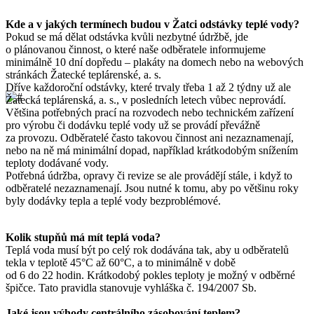
Kde a v jakých termínech budou v Žatci odstávky teplé vody?
Pokud se má dělat odstávka kvůli nezbytné údržbě, jde
o plánovanou činnost, o které naše odběratele informujeme
minimálně 10 dní dopředu – plakáty na domech nebo na webových
stránkách Žatecké teplárenské, a. s.
Dříve každoroční odstávky, které trvaly třeba 1 až 2 týdny už ale
Žatecká teplárenská, a. s., v posledních letech vůbec neprovádí.
Většina potřebných prací na rozvodech nebo technickém zařízení
pro výrobu či dodávku teplé vody už se provádí převážně
za provozu. Odběratelé často takovou činnost ani nezaznamenají,
nebo na ně má minimální dopad, například krátkodobým snížením
teploty dodávané vody.
Potřebná údržba, opravy či revize se ale provádějí stále, i když to
odběratelé nezaznamenají. Jsou nutné k tomu, aby po většinu roky
byly dodávky tepla a teplé vody bezproblémové.
Kolik stupňů má mít teplá voda?
Teplá voda musí být po celý rok dodávána tak, aby u odběratelů
tekla v teplotě 45°C až 60°C, a to minimálně v době
od 6 do 22 hodin. Krátkodobý pokles teploty je možný v odběrné
špičce. Tato pravidla stanovuje vyhláška č. 194/2007 Sb.
Jaké jsou výhody centrálního zásobování teplem?