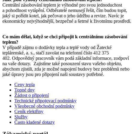
Centrální zásobování teplem je výhodné pro svou jednoduchost
a pohodlnost vytápění. Odběratelé nemusejí řešit, čím budou topit,
jaký si pořídit kotel, jak pečovat o jeho údržbu a revize. Navíc je
ekonomicky nejvýhodnější, bezpečné a šetrné k životnímu prostředí.
Co mám dělat, když se chci připojit k centrálnímu zásobování
teplem?
V případě zájmu o dodávky tepla a teplé vody od Žatecké
teplárenské, a. s., stačí zavolat na telefonní číslo 412 375
402. Odpovědný pracovník vám podá základní informace, zodpoví
na vaše dotazy. Zajistíme také posouzení stavu vašeho objektu,
abychom zjistili, zda je možné napojení budovy bez problémů nebo
jaké úpravy jsou pro připojení naši soustavy potřebné.
Ceny tepla
Topné dny
Žádost o připojení
Technické připojovací podmínky
Všeobecné obchodní podmínky
Ceník elektřiny
Služby
Často kladené dotazy
Zákaznický portál