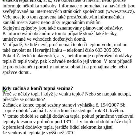
Žatecká teplárenská, a. s., své odběratele o havárii, nebo poruše
informuje několika způsoby. Informace o poruchách a haváriích jsou
zveřejňované na internetových stránkách společnosti (www.ztas.cz).
Veřejnost je o tom zpravena také prostřednictvím informačních
kanálů města Žatec nebo díky regionálním médiím.
Stejnými způsoby jsou také oznamovány plánované odstávky.
K informování občanům v tomto případě slouží také letáky,
umisťované ve vchodech dotčených domů.
V případě, že lidé neví, proč nemají teplo či teplou vodu, mohou
také zavolat na Havarijní linku – telefonní číslo 603 205 359.
Pokud Žatecká teplárenská, a. s., neinformuje o přerušení dodávky
tepla či teplé vody, pak k závadě nedošlo její vinou. V tom případě
je pro odstranění poruchy nutné se obrátit na pronajímatele nebo
správce domu.
Kdy začíná a končí topná sezóna?
Proč se někdy topí, i když je venku teplo? Nebo se naopak netopí,
přestože se ochladilo?
Začátek a konec topné sezóny stanoví vyhláška č. 194/2007 Sb.
Topné období začíná 1. září a končí následující rok 31. května.
V tomto období se zahájí dodávka tepla, pokud průměrné venkovní
teploty klesnou v průměru pod 13°C. I v tomto období může dojít
k přerušení dodávky tepla, jestliže řídicí elektronika zjistí,
že venkovní teplota je vyšší než 20°C.