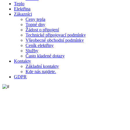
Teplo
Elektřina
Zákazníci
Ceny tepla
Topné dny
Žádost o připojení
Technické připojovací podmínky
Všeobecné obchodní podmínky
Ceník elektřiny
Služby
Často kladené dotazy
Kontakty
Základní kontakty
Kde nás najdete.
GDPR