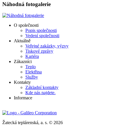
Náhodná fotogalerie
O společnosti
Popis společnosti
Vedení společnosti
Aktuálně
Veřejné zakázky, výzvy
Tiskové zprávy
Kariéra
Zákazníci
Teplo
Elektřina
Služby
Kontakty
Základní kontakty
Kde nás najdete.
Informace
Žatecká teplárenská, a. s. © 2026