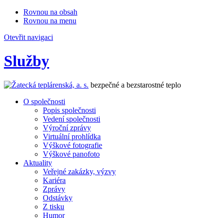
Rovnou na obsah
Rovnou na menu
Otevřit navigaci
Služby
bezpečné a bezstarostné teplo
O společnosti
Popis společnosti
Vedení společnosti
Výroční zprávy
Virtuální prohlídka
Výškové fotografie
Výškové panofoto
Aktuality
Veřejné zakázky, výzvy
Kariéra
Zprávy
Odstávky
Z tisku
Humor