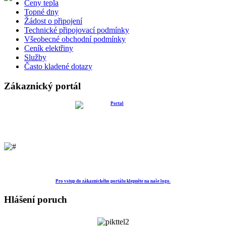
Ceny tepla
Topné dny
Žádost o připojení
Technické připojovací podmínky
Všeobecné obchodní podmínky
Ceník elektřiny
Služby
Často kladené dotazy
Zákaznický portál
Pro vstup do zákaznického portálu klepněte na naše logo.
Hlášení poruch