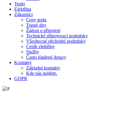
Teplo
Elektřina
Zákazníci
Ceny tepla
Topné dny
Žádost o připojení
Technické připojovací podmínky
Všeobecné obchodní podmínky
Ceník elektřiny
Služby
Často kladené dotazy
Kontakty
Základní kontakty
Kde nás najdete.
GDPR