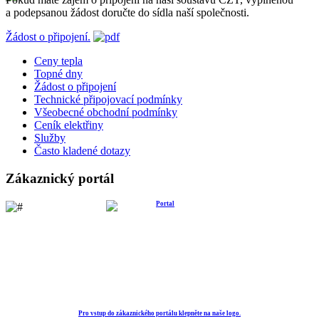
a podepsanou žádost doručte do sídla naší společnosti.
Žádost o připojení.
Ceny tepla
Topné dny
Žádost o připojení
Technické připojovací podmínky
Všeobecné obchodní podmínky
Ceník elektřiny
Služby
Často kladené dotazy
Zákaznický portál
Pro vstup do zákaznického portálu klepněte na naše logo.