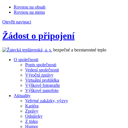
Rovnou na obsah
Rovnou na menu
Otevřit navigaci
Žádost o připojení
bezpečné a bezstarostné teplo
O společnosti
Popis společnosti
Vedení společnosti
Výroční zprávy
Virtuální prohlídka
Výškové fotografie
Výškové panofoto
Aktuality
Veřejné zakázky, výzvy
Kariéra
Zprávy
Odstávky
Z tisku
Humor