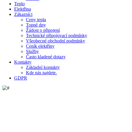
Teplo
Elektřina
Zákazníci
Ceny tepla
Topné dny
Žádost o připojení
Technické připojovací podmínky
Všeobecné obchodní podmínky
Ceník elektřiny
Služby
Často kladené dotazy
Kontakty
Základní kontakty
Kde nás najdete.
GDPR