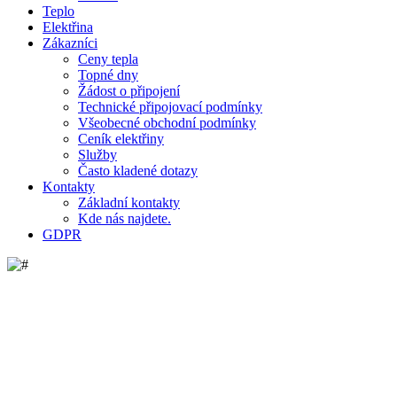
Teplo
Elektřina
Zákazníci
Ceny tepla
Topné dny
Žádost o připojení
Technické připojovací podmínky
Všeobecné obchodní podmínky
Ceník elektřiny
Služby
Často kladené dotazy
Kontakty
Základní kontakty
Kde nás najdete.
GDPR