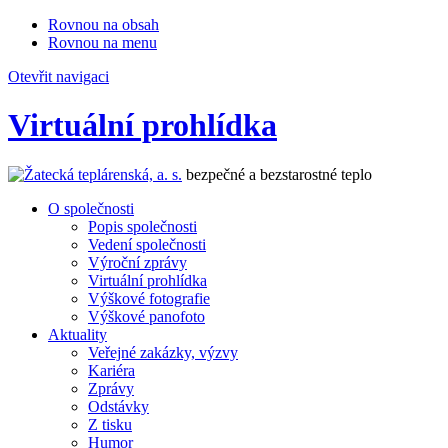
Rovnou na obsah
Rovnou na menu
Otevřit navigaci
Virtuální prohlídka
bezpečné a bezstarostné teplo
O společnosti
Popis společnosti
Vedení společnosti
Výroční zprávy
Virtuální prohlídka
Výškové fotografie
Výškové panofoto
Aktuality
Veřejné zakázky, výzvy
Kariéra
Zprávy
Odstávky
Z tisku
Humor