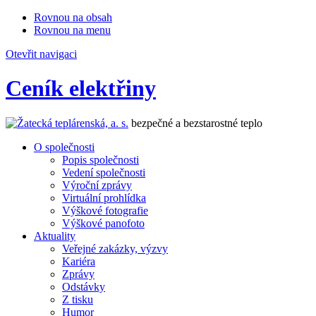
Rovnou na obsah
Rovnou na menu
Otevřit navigaci
Ceník elektřiny
bezpečné a bezstarostné teplo
O společnosti
Popis společnosti
Vedení společnosti
Výroční zprávy
Virtuální prohlídka
Výškové fotografie
Výškové panofoto
Aktuality
Veřejné zakázky, výzvy
Kariéra
Zprávy
Odstávky
Z tisku
Humor