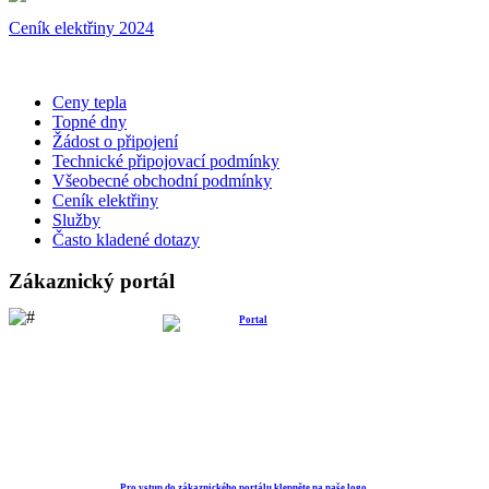
Ceník elektřiny 2024
Ceny tepla
Topné dny
Žádost o připojení
Technické připojovací podmínky
Všeobecné obchodní podmínky
Ceník elektřiny
Služby
Často kladené dotazy
Zákaznický portál
Pro vstup do zákaznického portálu klepněte na naše logo.