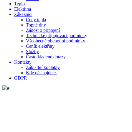
Teplo
Elektřina
Zákazníci
Ceny tepla
Topné dny
Žádost o připojení
Technické připojovací podmínky
Všeobecné obchodní podmínky
Ceník elektřiny
Služby
Často kladené dotazy
Kontakty
Základní kontakty
Kde nás najdete.
GDPR