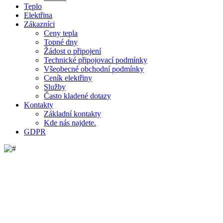
Teplo
Elektřina
Zákazníci
Ceny tepla
Topné dny
Žádost o připojení
Technické připojovací podmínky
Všeobecné obchodní podmínky
Ceník elektřiny
Služby
Často kladené dotazy
Kontakty
Základní kontakty
Kde nás najdete.
GDPR