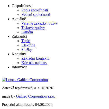
O společnosti
Popis společnosti
Vedení společnosti
Aktuálně
Veřejné zakázky, výzvy
Tiskové zprávy
Kariéra
Zákazníci
Teplo
Elektřina
Služby
Kontakty
Základní kontakty
Kde nás najdete.
Informace
Žatecká teplárenská, a. s. © 2026
made by
Galileo Corporation s.r.o.
Poslední aktualizace: 04.08.2026