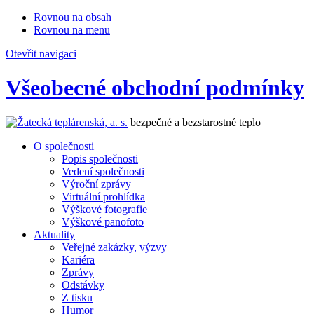
Rovnou na obsah
Rovnou na menu
Otevřit navigaci
Všeobecné obchodní podmínky
bezpečné a bezstarostné teplo
O společnosti
Popis společnosti
Vedení společnosti
Výroční zprávy
Virtuální prohlídka
Výškové fotografie
Výškové panofoto
Aktuality
Veřejné zakázky, výzvy
Kariéra
Zprávy
Odstávky
Z tisku
Humor