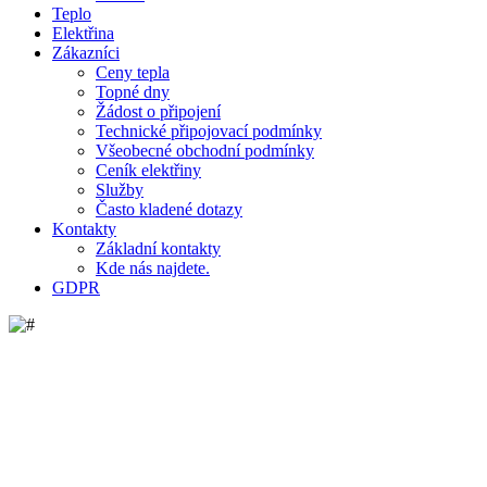
Teplo
Elektřina
Zákazníci
Ceny tepla
Topné dny
Žádost o připojení
Technické připojovací podmínky
Všeobecné obchodní podmínky
Ceník elektřiny
Služby
Často kladené dotazy
Kontakty
Základní kontakty
Kde nás najdete.
GDPR