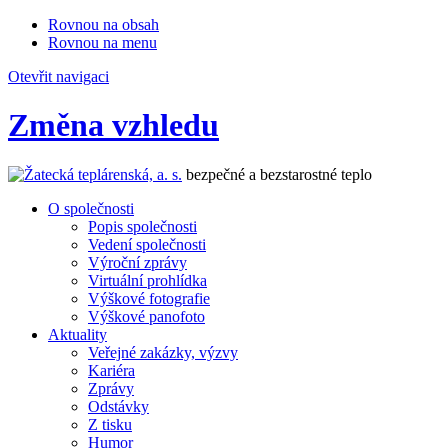
Rovnou na obsah
Rovnou na menu
Otevřit navigaci
Změna vzhledu
bezpečné a bezstarostné teplo
O společnosti
Popis společnosti
Vedení společnosti
Výroční zprávy
Virtuální prohlídka
Výškové fotografie
Výškové panofoto
Aktuality
Veřejné zakázky, výzvy
Kariéra
Zprávy
Odstávky
Z tisku
Humor